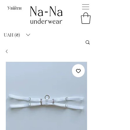
Увійти
UAH (₴)