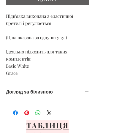
Підв'язка виконана з еластичної
бретелі і регулюється.
(Ціна вказана за одну штуку.)
Ідеально підходить для таких
комплектів:
Basic White
Grace
Догляд за білизною
Тільки ручне делікатне прання
Уникайте спеки
Сушити тільки на повітрі
Уникайте прямих сонячних променів
ТАБЛИЦЯ
Розкладіть або повісьте на передню