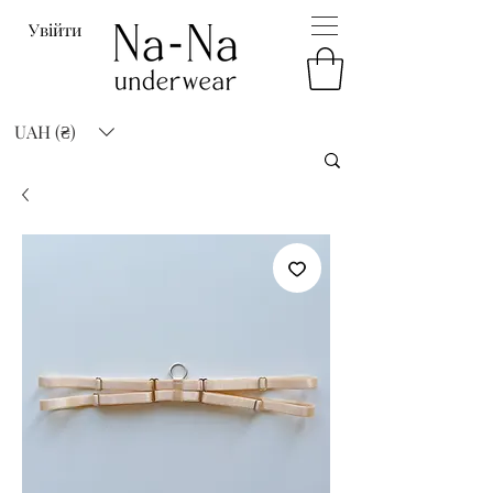
Увійти
UAH (₴)