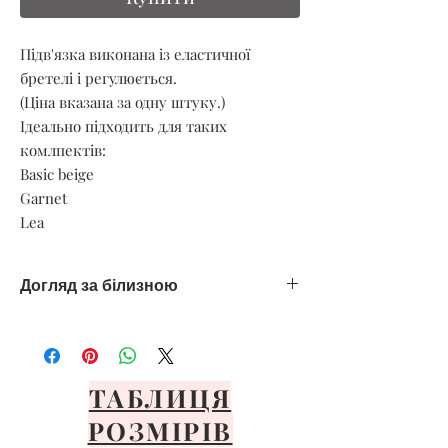
Підв'язка виконана із еластичної
бретелі і регулюється.
(Ціна вказана за одну штуку.)
Ідеально підходить для таких
комлпектів:
Basic beige
Garnet
Lea
Догляд за білизною
Тільки ручне делікатне прання
Уникайте спеки
Сушити тільки на повітрі
Уникайте прямих сонячних променів
ТАБЛИЦЯ
Розкладіть або повісьте на передню
РОЗМІРІВ
панель