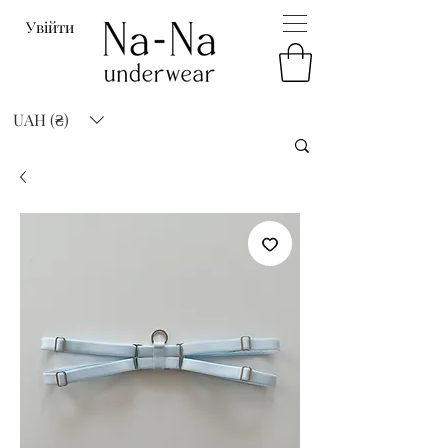
Увійти
UAH (₴)