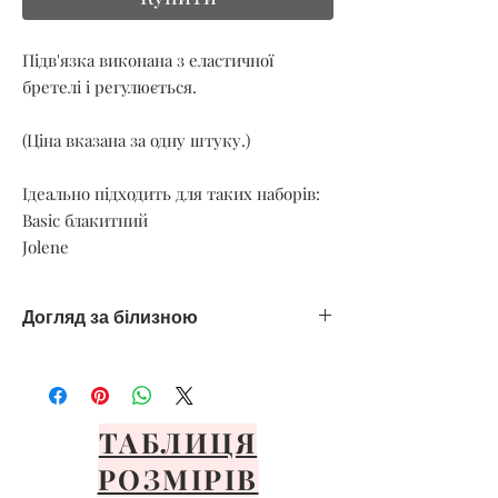
Підв'язка виконана з еластичної
бретелі і регулюється.
(Ціна вказана за одну штуку.)
Ідеально підходить для таких наборів:
Basic блакитний
Jolene
Догляд за білизною
Тільки ручне делікатне прання
Уникайте спеки
Сушити тільки на повітрі
Уникайте прямих сонячних променів
ТАБЛИЦЯ
Розкладіть або повісьте на передню
РОЗМІРІВ
панель