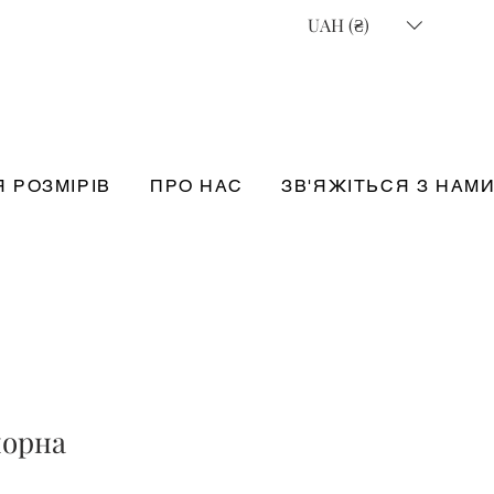
UAH (₴)
 РОЗМІРІВ
ПРО НАС
ЗВ'ЯЖІТЬСЯ З НАМ
чорна