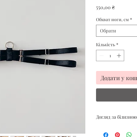
Ціна
550,00 ₴
Обхват ноги, см
*
Обрати
Кількість
*
Додати у ко
Догляд за білизною
Тільки ручне де
Уникайте спеки