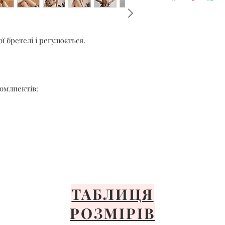
Сушити тільки н
Уникайте прями
Розкладіть або п
Важливо ніколи 
ї бретелі і регулюється.
не відбілювати, 
білизну.
комлпектів:
ТАБЛИЦЯ
РОЗМІРІВ