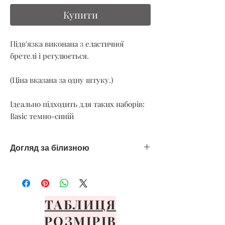
Купити
Підв'язка виконана з еластичної
бретелі і регулюється.
(Ціна вказана за одну штуку.)
Ідеально підходить для таких наборів:
Basic темно-синій
Догляд за білизною
Тільки ручне делікатне прання
Уникайте спеки
Сушити тільки на повітрі
Уникайте прямих сонячних променів
ТАБЛИЦЯ
Розкладіть або повісьте на передню
РОЗМІРІВ
панель