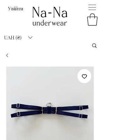
Увійти
UAH (₴)