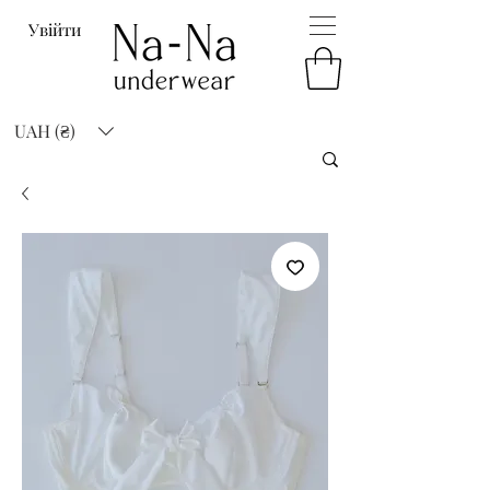
Увійти
UAH (₴)