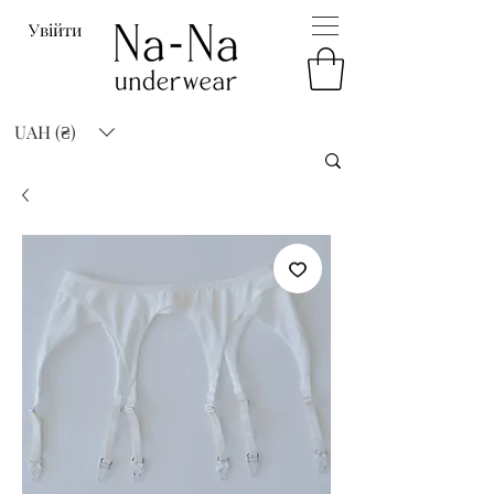
Увійти
UAH (₴)