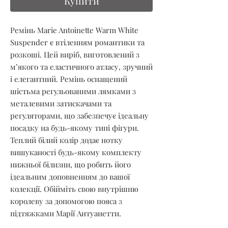
Купити
Ремінь Marie Antoinette Warm White 
Suspender є втіленням романтики та 
розкоші. Цей виріб, виготовлений з 
м’якого та еластичного атласу, зручний 
і елегантний. Ремінь оснащений 
шістьма регульованими лямками з 
металевими затискачами та 
регуляторами, що забезпечує ідеальну 
посадку на будь-якому типі фігури. 
Теплий білий колір додає нотку 
вишуканості будь-якому комплекту 
нижньої білизни, що робить його 
ідеальним доповненням до вашої 
колекції. Обійміть свою внутрішню 
королеву за допомогою пояса з 
підтяжками Марії Антуанетти.