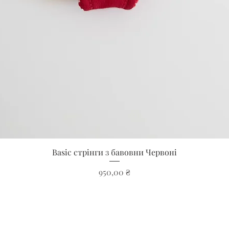
Швидкий перегляд
Basic стрінги з бавовни Червоні
Ціна
950,00 ₴