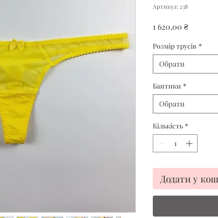
Артикул: 238
Ціна
1 620,00 ₴
Розмір трусів
*
Обрати
Бантики
*
Обрати
Кількість
*
Додати у ко