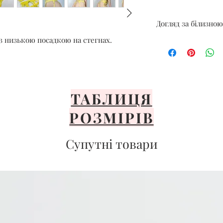
Догляд за білизною
з низькою посадкою на стегнах.
Тільки ручне де
Уникайте висок
Сушити тільки н
Уникайте прями
ТАБЛИЦЯ
Розкладіть або п
Важливо ніколи 
РОЗМІРІВ
відбілювати, не 
гладити білизну.
Супутні товари