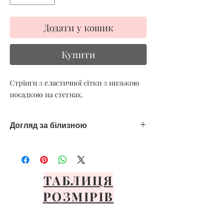
Додати у кошик
Купити
Стрінги з еластичної сітки з низькою
посадкою на стегнах.
Догляд за білизною
Тільки ручне делікатне прання
Уникайте високих температур
Сушити тільки на повітрі
ТАБЛИЦЯ
Уникайте прямих сонячних променів
РОЗМІРІВ
Розкладіть або повісьте через передню
панель
Важливо ніколи не сушити в пральній