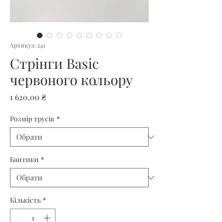
Артикул: 241
Стрінги Basic
червоного кольору
Ціна
1 620,00 ₴
Розмір трусів
*
Бантики
*
Кількість
*