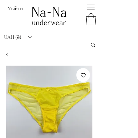
Увійти
UAH (₴)