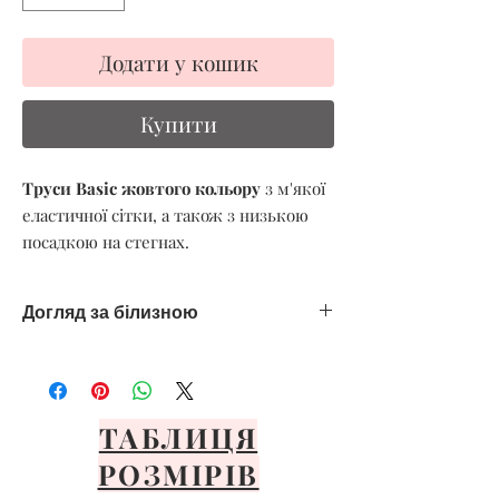
Додати у кошик
Купити
Труси Basic жовтого кольору
з м'якої
еластичної сітки, а також з низькою
посадкою на стегнах.
Догляд за білизною
Тільки ручне делікатне прання
Уникайте високих температур
Сушити тільки на повітрі
Уникайте прямих сонячних променів
ТАБЛИЦЯ
Розкладіть або повісьте через передню
РОЗМІРІВ
панель
Важливо ніколи не сушити в пральній