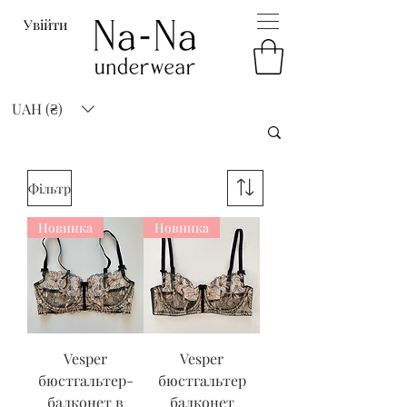
Увійти
UAH (₴)
Фільтр
Новинка
Новинка
Vesper
Vesper
бюстгальтер-
бюстгальтер
балконет в
балконет