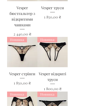
Vesper
Vesper труси
бюстгальтер з
Ціна
1 850,00 ₴
відкритими
чашками
Ціна
2 440,00 ₴
Новинка
Новинка
Vesper стрінги
Vesper відкриті
труси
Ціна
1 850,00 ₴
Ціна
1 800,00 ₴
Новинка
Новинка