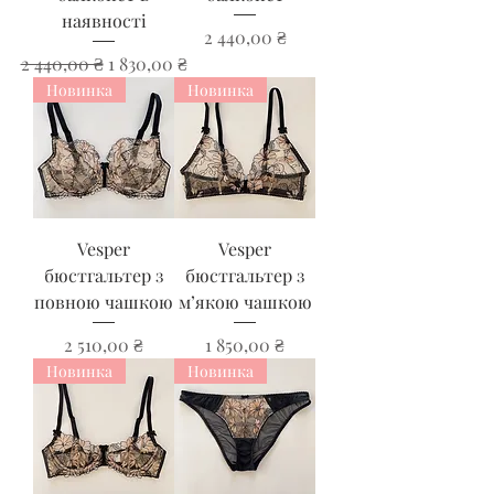
наявності
Ціна
2 440,00 ₴
Звичайна ціна
За розпродажем
2 440,00 ₴
1 830,00 ₴
Новинка
Новинка
Vesper
Vesper
бюстгальтер з
бюстгальтер з
повною чашкою
м’якою чашкою
Ціна
Ціна
2 510,00 ₴
1 850,00 ₴
Новинка
Новинка