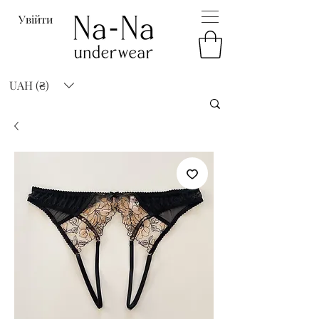
Увійти
UAH (₴)