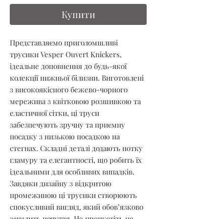
Купити
Представляємо приголомшливі
трусики Vesper Ouvert Knickers,
ідеальне доповнення до будь-якої
колекції нижньої білизни. Виготовлені
з високоякісного бежево-чорного
мережива з квітковою розшивкою та
еластичної сітки, ці труси
забезпечують зручну та приємну
посадку з низькою посадкою на
стегнах. Складні деталі додають нотку
гламуру та елегантності, що робить їх
ідеальними для особливих випадків.
Завдяки дизайну з відкритою
промежиною ці трусики створюють
спокусливий вигляд, який обов’язково
запалить почуття. Не пропустіть це