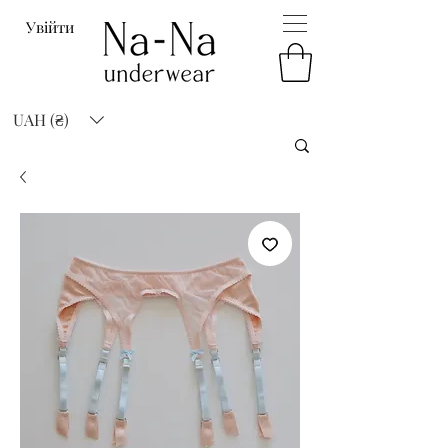
Увійти
UAH (₴)