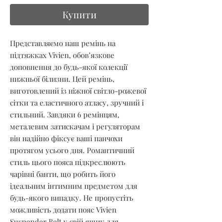
Купити
Представляємо наш ремінь на 
підтяжках Vivien, обов’язкове 
доповнення до будь-якої колекції 
нижньої білизни. Цей ремінь, 
виготовлений із ніжної світло-рожевої 
сітки та еластичного атласу, зручний і 
стильний. Завдяки 6 ремінцям, 
металевим затискачам і регуляторам 
він надійно фіксує ваші панчохи 
протягом усього дня. Романтичний 
стиль цього пояса підкреслюють 
чарівні банти, що робить його 
ідеальним інтимним предметом для 
будь-якого випадку. Не пропустіть 
можливість додати пояс Vivien 
Suspender Belt у свій ящик для 