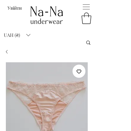
Увійти
UAH (₴)