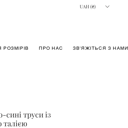
UAH (₴)
 РОЗМІРІВ
ПРО НАС
ЗВ'ЯЖІТЬСЯ З НАМ
о-сині труси із
 талією