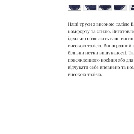
Наші труси з високою талією B
комфорту та стилю. Виготовлені
ідеально облягають ваші виги
високою талією. Виноградний к
білизни нотки вишуканості. Так
повсякденного носіння або для
відчувати себе впевнено та ко
високою талією.