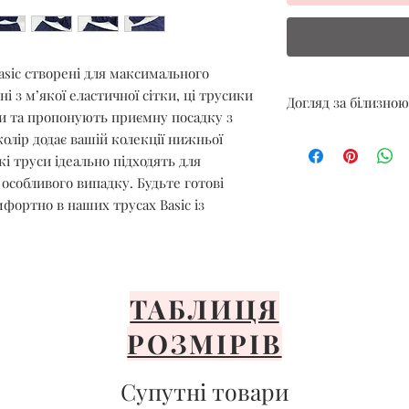
asic створені для максимального
 з м’якої еластичної сітки, ці трусики
Догляд за білизною
ни та пропонують приємну посадку з
Тільки ручне де
олір додає вашій колекції нижньої
Уникайте спеки
і труси ідеально підходять для
Сушити тільки н
 особливого випадку. Будьте готові
Уникайте прями
мфортно в наших трусах Basic із
Розкладіть або 
Важливо ніколи
машині, не відбі
прасувати білиз
ТАБЛИЦЯ
РОЗМІРІВ
Супутні товари