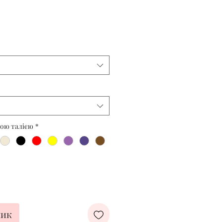
кою талією
*
шик