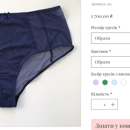
Артикул: 353
Ціна
1 700,00 ₴
Розмір трусів
*
Обрати
Бантики
*
Обрати
Колір трусів з висо
Кількість
*
Додати у ко