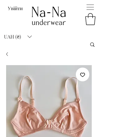
Увійти
UAH (₴)