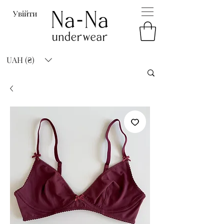
Увійти
UAH (₴)