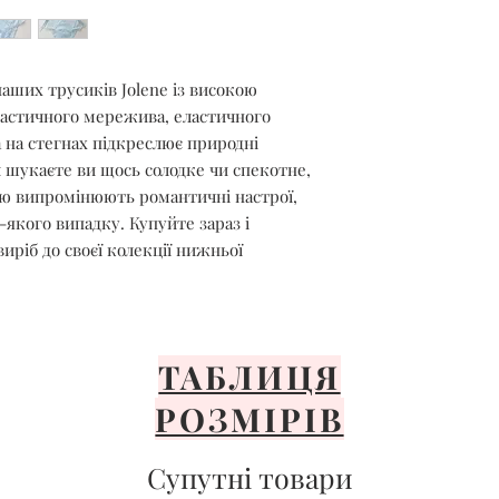
Сушити тільки н
Уникайте прями
Розкладіть або 
ших трусиків Jolene із високою
Важливо ніколи
машині, не відбі
ластичного мережива, еластичного
прасувати білиз
а на стегнах підкреслює природні
и шукаєте ви щось солодке чи спекотне,
ією випромінюють романтичні настрої,
ь-якого випадку. Купуйте зараз і
ріб до своєї колекції нижньої
ТАБЛИЦЯ
РОЗМІРІВ
Супутні товари