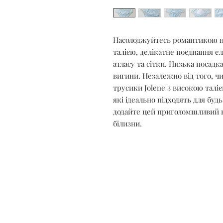
Насолоджуйтесь романтикою на
талією, делікатне поєднання е
атласу та сітки. Низька посадк
вигини. Незалежно від того, ч
трусики Jolene з високою тал
які ідеально підходять для буд
додайте цей приголомшливий ви
білизни.