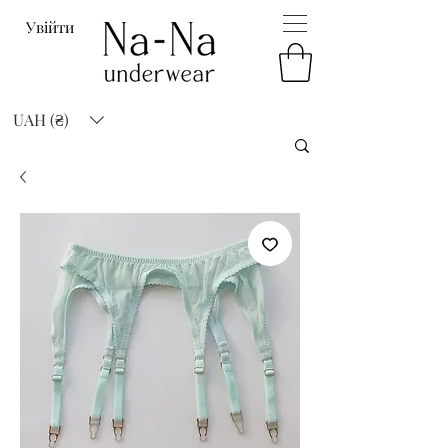
Увійти
UAH (₴)