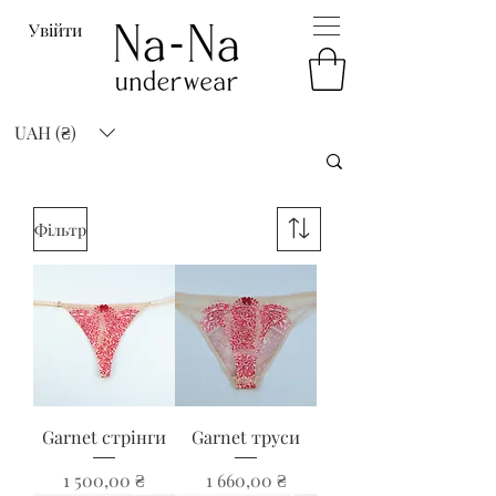
Увійти
UAH (₴)
Фільтр
Garnet стрінги
Garnet труси
Ціна
Ціна
1 500,00 ₴
1 660,00 ₴