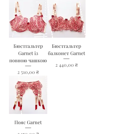
Бюстгальтер
Бюстгальтер
Garnet із
балконет Garnet
повною чашкою
Ціна
2 440,00 ₴
Ціна
2 510,00 ₴
Пояс Garnet
Ціна
2 150,00 ₴